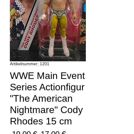
Artikelnummer: 1201
WWE Main Event
Series Actionfigur
"The American
Nightmare" Cody
Rhodes 15 cm
Standardpreis
Sale-
 19,00 € 
17,00 €