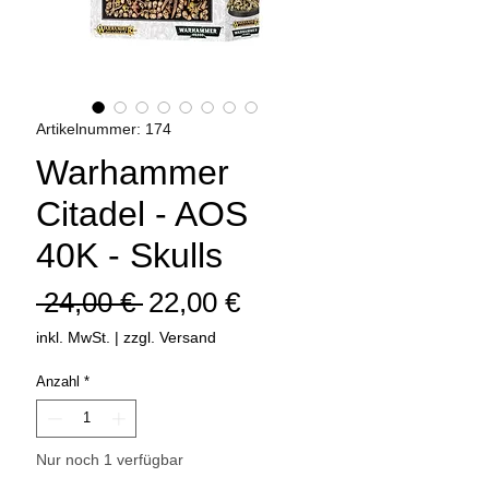
Artikelnummer: 174
Warhammer
Citadel - AOS
40K - Skulls
Standardpreis
Sale-
 24,00 € 
22,00 €
Preis
inkl. MwSt.
|
zzgl. Versand
Anzahl
*
Nur noch 1 verfügbar