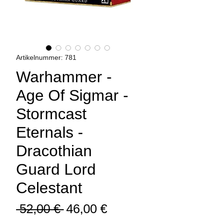
Artikelnummer: 781
Warhammer -
Age Of Sigmar -
Stormcast
Eternals -
Dracothian
Guard Lord
Celestant
Standardpreis
Sale-
 52,00 € 
46,00 €