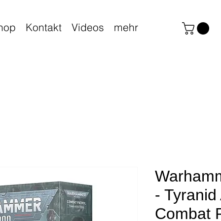
hop
Kontakt
Videos
mehr
Warhamm
- Tyranid
Combat P