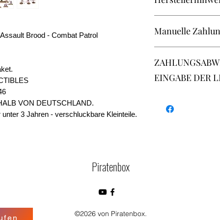
Games Workshop Grou
Manuelle Zahlun
Nottingham, NG7 2WS,
Assault Brood - Combat Patrol
uk.custserv@gwplc.
Barzahlung und Abho
ZAHLUNGSABWICK
oder per Überweisung
ket.
Sparkasse Neuwied
EINGABE DER 
CTIBLES
Daniel Faust
46
IBAN: DE75574501200
- Apple Pay
BIC: MALADE51NWD
HALB VON DEUTSCHLAND.
- Google Pay
 unter 3 Jahren - verschluckbare Kleinteile.
- Kreditkarte
- Klarna
- Überweisung Vorka
NEU / nach Absprach
- Rechnungszahlung i
Piratenbox
Überweisung
©2026 von Piratenbox.
ufen