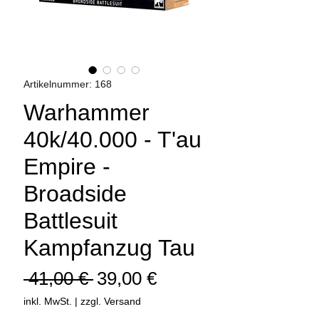
Artikelnummer: 168
Warhammer
40k/40.000 - T'au
Empire -
Broadside
Battlesuit
Kampfanzug Tau
Standardpreis
Sale-
 41,00 € 
39,00 €
Preis
inkl. MwSt.
|
zzgl. Versand