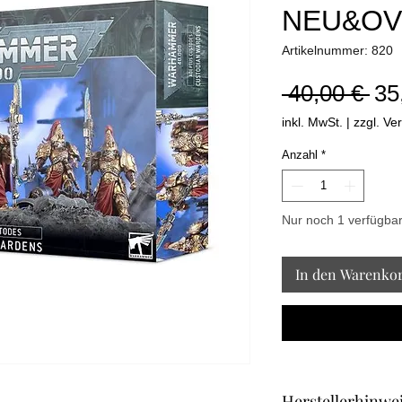
NEU&OV
Artikelnummer: 820
Sta
 40,00 € 
35
inkl. MwSt.
|
zzgl. Ve
Anzahl
*
Nur noch 1 verfügba
In den Warenko
Herstellerhinwe