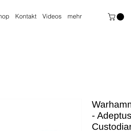
hop
Kontakt
Videos
mehr
Warhamm
- Adeptu
Custodia