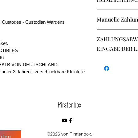
Games Workshop Grou
Manuelle Zahlun
Nottingham, NG7 2WS,
 Custodes - Custodian Wardens
uk.custserv@gwplc.
Barzahlung und Abho
ZAHLUNGSABWICK
oder per Überweisung
ket.
Sparkasse Neuwied
EINGABE DER 
CTIBLES
Daniel Faust
46
IBAN: DE75574501200
- Apple Pay
BIC: MALADE51NWD
HALB VON DEUTSCHLAND.
- Google Pay
 unter 3 Jahren - verschluckbare Kleinteile.
- Kreditkarte
- Klarna
- Überweisung Vorka
NEU / nach Absprach
- Rechnungszahlung i
Piratenbox
Überweisung
©2026 von Piratenbox.
ufen