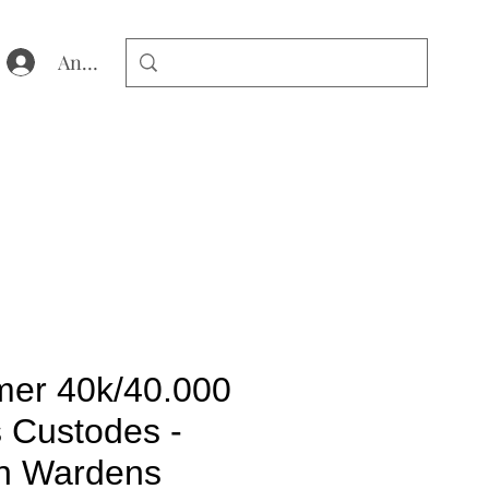
Anmelden
er 40k/40.000
s Custodes -
n Wardens