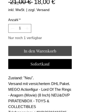
Standardpreis
Sale-
 21,00 € 
18,00 €
Preis
inkl. MwSt.
|
zzgl. Versand
Anzahl
*
Nur noch 1 verfügbar
In den Warenkorb
Sofortkauf
Zustand: "Neu".
Versand mit versichertem DHL Paket.
MEGO Actionfigur - Lord Of The Rings
- Aragorn (Movie) (8 Inch) NEU&OVP
PIRATENBOX - TOYS &
COLLECTIBLES