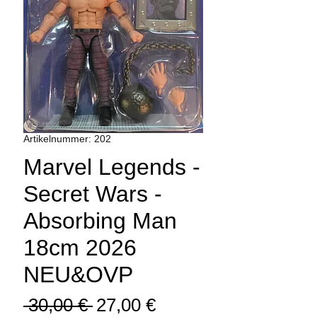
Artikelnummer: 202
Marvel Legends -
Secret Wars -
Absorbing Man
18cm 2026
NEU&OVP
Standardpreis
Sale-
 30,00 € 
27,00 €