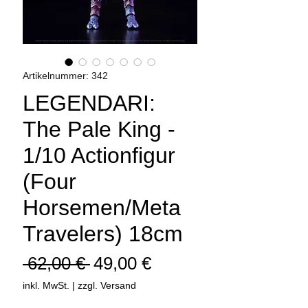
Artikelnummer: 342
LEGENDARI:
The Pale King -
1/10 Actionfigur
(Four
Horsemen/Meta
Travelers) 18cm
Standardpreis
Sale-
 62,00 € 
49,00 €
Preis
inkl. MwSt.
|
zzgl. Versand