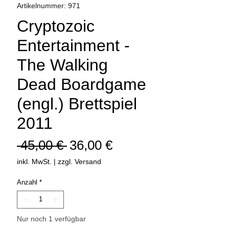
Artikelnummer: 971
Cryptozoic
Entertainment -
The Walking
Dead Boardgame
(engl.) Brettspiel
2011
Standardpreis
Sale-
 45,00 € 
36,00 €
Preis
inkl. MwSt.
|
zzgl. Versand
Anzahl
*
Nur noch 1 verfügbar